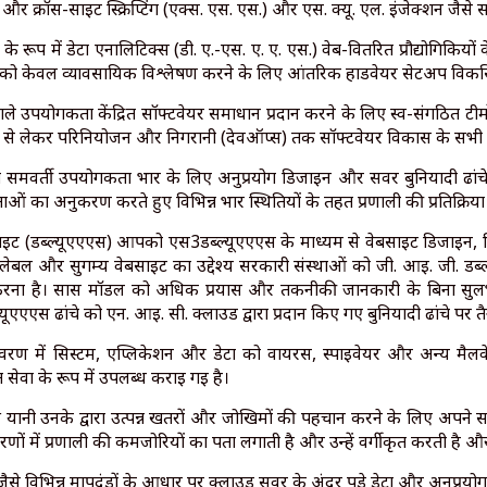
 और क्रॉस-साइट स्क्रिप्टिंग (एक्स. एस. एस.) और एस. क्यू. एल. इंजेक्शन जैसे
 के रूप में डेटा एनालिटिक्स (डी. ए.-एस. ए. ए. एस.) वेब-वितरित प्रौद्योगिकिय
ं को केवल व्यावसायिक विश्लेषण करने के लिए आंतरिक हार्डवेयर सेटअप विकसि
वाले उपयोगकर्ता केंद्रित सॉफ्टवेयर समाधान प्रदान करने के लिए स्व-संगठित टी
रम) से लेकर परिनियोजन और निगरानी (देवऑप्स) तक सॉफ्टवेयर विकास के सभी प
ित समवर्ती उपयोगकर्ता भार के लिए अनुप्रयोग डिजाइन और सर्वर बुनियादी ढांच
ओं का अनुकरण करते हुए विभिन्न भार स्थितियों के तहत प्रणाली की प्रतिक्रिया
बसाइट (डब्ल्यूएएएस) आपको एस3डब्ल्यूएएएस के माध्यम से वेबसाइट डिजाइन, 
केलेबल और सुगम्य वेबसाइट का उद्देश्य सरकारी संस्थाओं को जी. आई. जी. डब्ल
ान करना है। सास मॉडल को अधिक प्रयास और तकनीकी जानकारी के बिना सुलभ 
ूएएएस ढांचे को एन. आई. सी. क्लाउड द्वारा प्रदान किए गए बुनियादी ढांचे पर त
रण में सिस्टम, एप्लिकेशन और डेटा को वायरस, स्पाइवेयर और अन्य मैलवेयर
 सेवा के रूप में उपलब्ध कराई गई है।
ं यानी उनके द्वारा उत्पन्न खतरों और जोखिमों की पहचान करने के लिए अपन
उपकरणों में प्रणाली की कमजोरियों का पता लगाती है और उन्हें वर्गीकृत करती है
 विभिन्न मापदंडों के आधार पर क्लाउड सर्वर के अंदर पड़े डेटा और अनुप्रयो