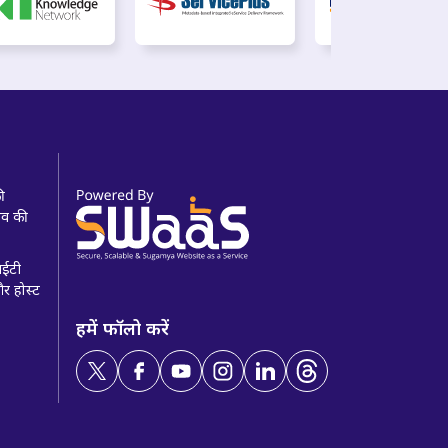
की
खाव की
 आईटी
और होस्ट
हमें फॉलो करें