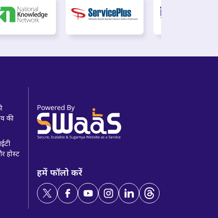
की
खाव की
 आईटी
और होस्ट
हमें फॉलो करें