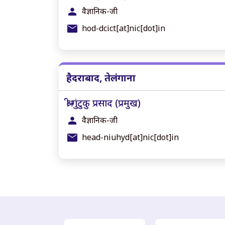
वैज्ञानिक-जी
hod-dcict[at]nic[dot]in
हैदराबाद, तेलंगाना
श्री गुंटुकु प्रसाद (प्रमुख)
वैज्ञानिक-जी
head-niuhyd[at]nic[dot]in