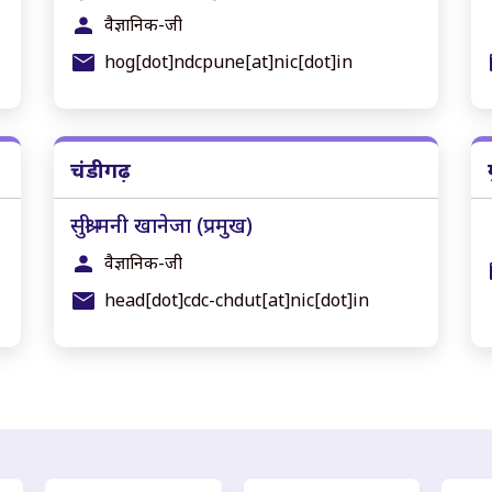
वैज्ञानिक-जी
hog[dot]ndcpune[at]nic[dot]in
चंडीगढ़
सुश्री मनी खानेजा (प्रमुख)
वैज्ञानिक-जी
head[dot]cdc-chdut[at]nic[dot]in