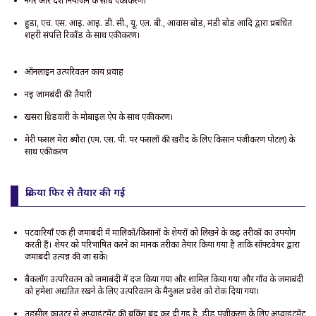
नगर और देश नियोजन के साथ एकीकरण।
हुडा, एच. एस. आई. आई. डी. सी., यू. एल. बी., आवास बोर्ड, मंडी बोर्ड आदि द्वारा प्रबंधित
शहरी संपत्ति रिकॉर्ड के साथ एकीकरण।
ऑनलाइन उत्परिवर्तन कार्य प्रवाह
नई जामबंदी की तैयारी
खसरा ग्रिडवारी के मोबाइल ऐप के साथ एकीकरण।
मेरी फसल मेरा ब्यौरा (एम. एस. पी. पर फसलों की खरीद के लिए किसान पंजीकरण पोर्टल) के
साथ एकीकरण
प्रक्रिया फिर से तैयार की गई
पटवारियाँ एक ही जमाबंदी में मालिकों/किसानों के शेयरों को लिखने के कई तरीकों का उपयोग
करती हैं। शेयर को परिभाषित करने का मानक तरीका तैयार किया गया है ताकि सॉफ्टवेयर द्वारा
जमाबंदी उत्पन्न की जा सके।
बैकलॉग उत्परिवर्तन को जमाबंदी में दर्ज किया गया और शामिल किया गया और गाँव के जमाबंदी
को हमेशा अद्यतित रखने के लिए उत्परिवर्तन के मैनुअल प्रवेश को रोक दिया गया।
तहसील काउंटर से अप्वाइंटमेंट की बुकिंग बंद कर दी गई है, डीड पंजीकरण के लिए अप्वाइंटमेंट