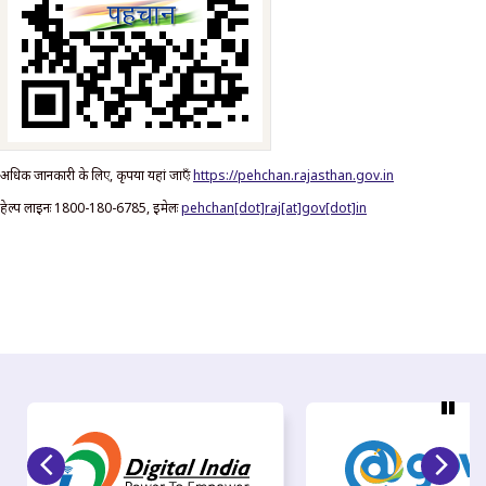
अधिक जानकारी के लिए, कृपया यहां जाएँः
https://pehchan.rajasthan.gov.in
हेल्प लाइनः 1800-180-6785, ईमेलः
pehchan[dot]raj[at]gov[dot]in