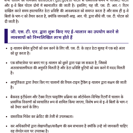
सभी चालान की जानकारी einvoice1.gst.gov.in पोर्टल से वास्तविक समय में जीएसटी पोर्टल
और ई-वे बिल पोर्टल दोनों में स्थानांतरित की जाती है। इसलिए, यह जी. एस. टी. आर.-1 रिटर्न
दाखिल करते समय हस्तचालित डेटा प्रविष्टि की आवश्यकता को समाप्त करता है और साथ ही ई-वे
बिलों के भाग-ए को तैयार करता है, क्योंकि जानकारी आई. आर. पी. द्वारा सीधे जी. एस. टी. पोर्टल को
दी जाती है।
जी. एस. टी. एन. द्वारा शुरू किए गए ई-चालान का उपयोग करने से
व्यवसायों को निम्नलिखित लाभ होते हैं
ई-चालान बेमेल त्रुटियों को कम करने के लिए जी. एस. टी. के तहत डेटा सुलह में एक बड़े अंतर
को दूर करता है।
एक सॉफ्टवेयर पर बनाए गए ई-चालान को दूसरे द्वारा पढ़ा जा सकता है, जिससे
अंतरसंचालनीयता की अनुमति मिलती है और डेटा प्रविष्टि त्रुटियों को कम करने में मदद मिलती
है।
आपूर्तिकर्ता द्वारा तैयार किए गए चालानों की रियल-टाइम ट्रैकिंग ई-चालान द्वारा सक्षम की जाती
है।
बैकवर्ड इंटीग्रेशन और टैक्स रिटर्न फाइलिंग प्रक्रिया का ऑटोमेशन-विभिन्न रिटर्नों में चालान के
प्रासंगिक विवरणों को स्वचालित रूप से शामिल किया जाएगा, विशेष रूप से ई-वे बिलों के भाग-ए
को तैयार करने के लिए।
वास्तविक निवेश कर क्रेडिट की तेजी से उपलब्धता।
कर अधिकारियों द्वारा लेखापरीक्षा/सर्वेक्षण की कम संभावना है क्योंकि उन्हें जो जानकारी चाहिए
वह लेनदेन स्तर पर उपलब्ध है।