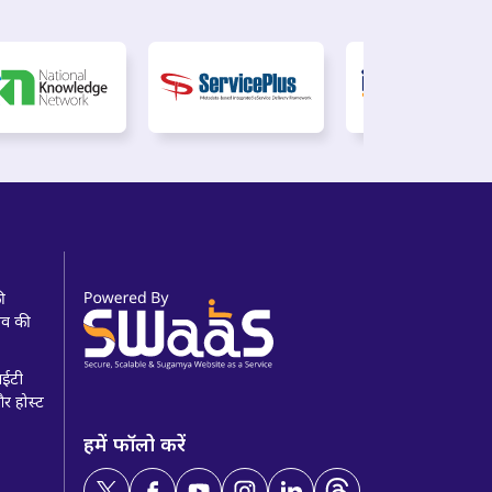
की
खाव की
 आईटी
और होस्ट
हमें फॉलो करें