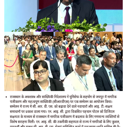
राजस्थान के अर्थशास्त्र और सांख्यिकी निदेशालय ने यूनिसेफ के सहयोग से जयपुर में नागरिक
पंजीकरण और महत्वपूर्ण सांख्यिकी (सीआरवीएस) पर एक सम्मेलन का आयोजन किया।
सम्मेलन में राज्य में सी. आर. वी. एस. को बढ़ावा देने वाले नवाचारों और आई. टी.-सक्षम
समाधानों पर प्रकाश डाला गया। एन. आई. सी. द्वारा विकसित पहचान पोर्टल को डिजिटल
सक्षमता के माध्यम से राजस्थान में नागरिक पंजीकरण में बदलाव के लिए गणमान्य व्यक्तियों से
विशेष सराहना मिली। एन. आई. सी. की तकनीकी सहायता से राज्य ने नागरिकों के लिए कुशल,
पारदर्शी और सुलभ सी. आर. वी. एस. सेवाएं सुनिश्चित करने में महत्वपूर्ण प्रगति हासिल की है।