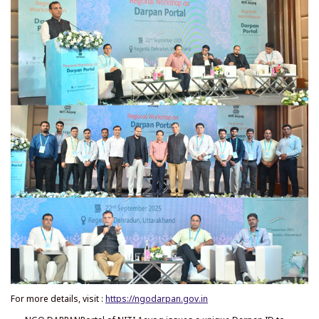
अधिक जानकारी के लिए, यहां जाएँः
https://ngodarpan.gov.in
नीति आयोग का एन. जी. ओ. दर्पण पोर्टल गैर-लाभकारी क्षेत्र में काम करने वाले एन. जी. ओ./एन.
पी. ओ. को एक अनूठी दर्पण आई. डी. जारी करता है। समितियों, न्यासों और धारा-8 कंपनियों
सहित गैर सरकारी संगठनों द्वारा बैंक खाते/वित्तीय संस्थान खोलने और संचालित करने के लिए
पीएमएलए (संशोधित नियम 2023) के तहत दर्पण आईडी अब अनिवार्य है।