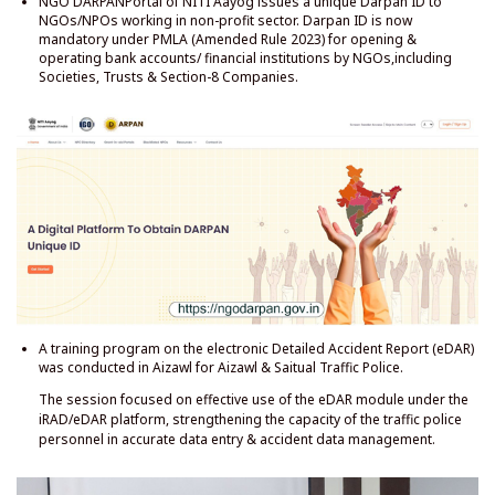
आइजोल और सैतुअल यातायात पुलिस के लिए आइजोल में इलेक्ट्रॉनिक विस्तृत दुर्घटना रिपोर्ट
(ईडीएआर) पर एक प्रशिक्षण कार्यक्रम आयोजित किया गया था।
सत्र में आईआरएडी/ईडीएआर प्लेटफॉर्म के तहत ईडीएआर मॉड्यूल के प्रभावी उपयोग, सटीक
डेटा प्रविष्टि और दुर्घटना डेटा प्रबंधन में यातायात पुलिस कर्मियों की क्षमता को मजबूत करने पर
ध्यान केंद्रित किया गया।