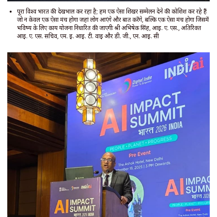
पूरा विश्व भारत की देखभाल कर रहा है; हम एक ऐसा शिखर सम्मेलन देने की कोशिश कर रहे हैं
जो न केवल एक ऐसा मंच होगा जहां लोग आएंगे और बात करेंगे, बल्कि एक ऐसा मंच होगा जिसमें
भविष्य के लिए कार्य योजना निर्धारित की जाएगीः श्री अभिषेक सिंह, आई. ए. एस., अतिरिक्त
आई. ए. एस. सचिव, एम. ई. आई. टी. वाई और डी. जी., एन. आई. सी