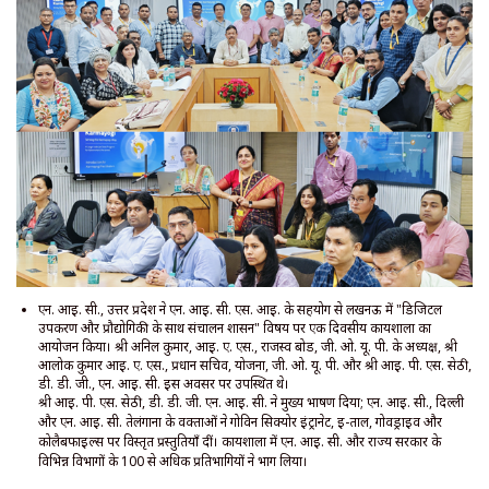
एन. आई. सी., उत्तर प्रदेश ने एन. आई. सी. एस. आई. के सहयोग से लखनऊ में "डिजिटल
उपकरण और प्रौद्योगिकी के साथ संचालन शासन" विषय पर एक दिवसीय कार्यशाला का
आयोजन किया। श्री अनिल कुमार, आई. ए. एस., राजस्व बोर्ड, जी. ओ. यू. पी. के अध्यक्ष, श्री
आलोक कुमार आई. ए. एस., प्रधान सचिव, योजना, जी. ओ. यू. पी. और श्री आई. पी. एस. सेठी,
डी. डी. जी., एन. आई. सी. इस अवसर पर उपस्थित थे।
श्री आई. पी. एस. सेठी, डी. डी. जी. एन. आई. सी. ने मुख्य भाषण दिया; एन. आई. सी., दिल्ली
और एन. आई. सी. तेलंगाना के वक्ताओं ने गोविन सिक्योर इंट्रानेट, ई-ताल, गोवड्राइव और
कोलैबफाइल्स पर विस्तृत प्रस्तुतियाँ दीं। कार्यशाला में एन. आई. सी. और राज्य सरकार के
विभिन्न विभागों के 100 से अधिक प्रतिभागियों ने भाग लिया।