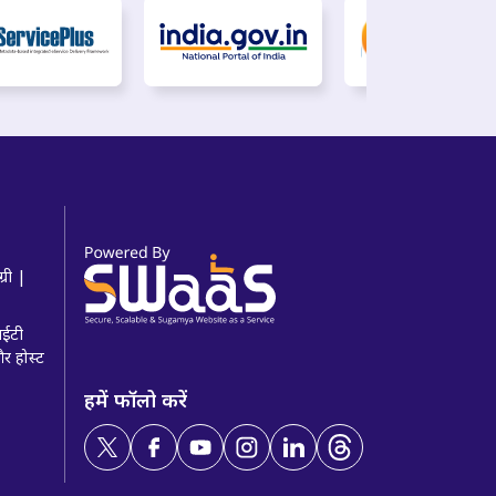
्री |
 आईटी
और होस्ट
हमें फॉलो करें