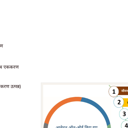
रण
बाध एकीकरण
रण उत्पन्न)